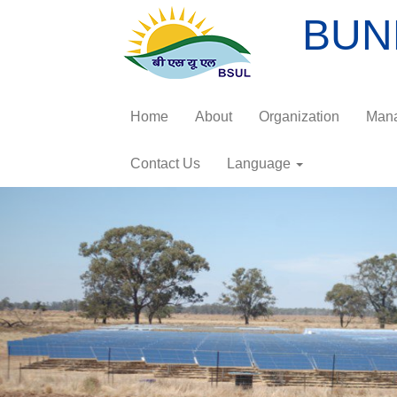
BUN
Home
About
Organization
Man
Contact Us
Language