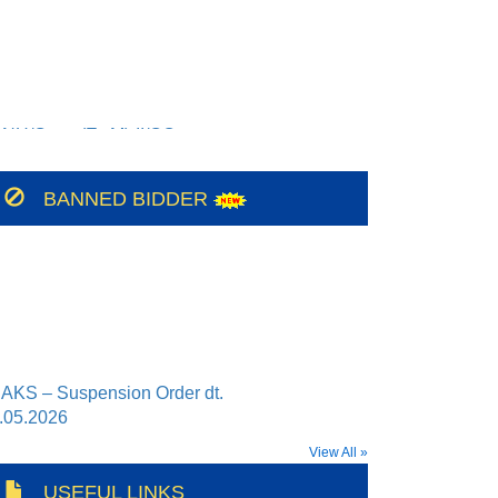
NH/Conts(E&M)-II/CO-
9/BSUL/PR/JSP/2026-27/56
NH/Conts(E&M)-II/CO-
8/BSUL/PR/JSP/2026-27
BANNED BIDDER
AKS – Suspension Order dt.
.05.2026
-05-2026
Teerth Gopicon – Suspension Order
View All »
. 30.05.2026
USEFUL LINKS