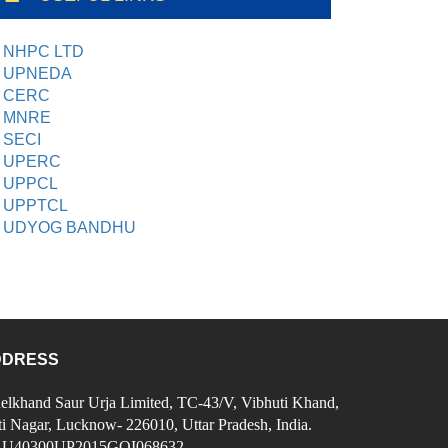
-05-2026
NHPC LTD
UPNEDA
CERC
MNRE
SECI
UPERC
UPPCL
UPPTCL
UDYOG BANDHU
DDRESS
elkhand Saur Urja Limited, TC-43/V, Vibhuti Khand,
 Nagar, Lucknow- 226010, Uttar Pradesh, India.
 U40300UP2015GOI068632