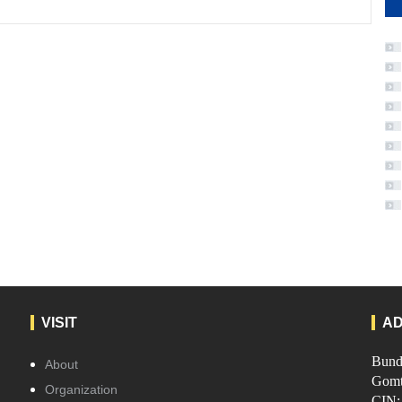
30
VISIT
A
Bund
About
Gomti
Organization
CIN: