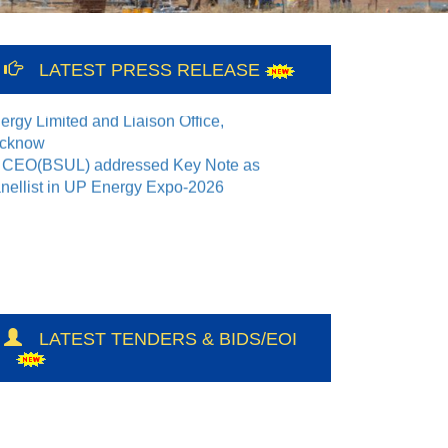
12th International Yoga Day
LATEST PRESS RELEASE
lebration at Bundelkhand Solar
ergy Limited and Liaison Office,
cknow
CEO(BSUL) addressed Key Note as
nellist in UP Energy Expo-2026
LATEST TENDERS & BIDS/EOI