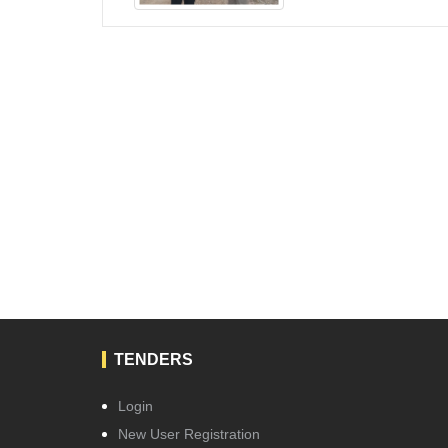
TENDERS
Login
New User Registration