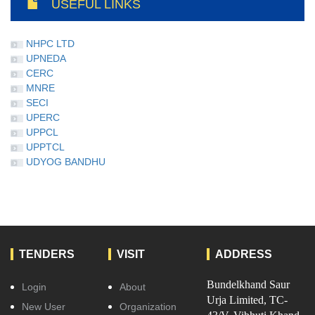
USEFUL LINKS
NHPC LTD
UPNEDA
CERC
MNRE
SECI
UPERC
UPPCL
UPPTCL
UDYOG BANDHU
TENDERS
VISIT
ADDRESS
Bundelkhand Saur
Login
About
Urja Limited, TC-
New User
Organization