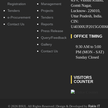
43/V, Vibhuti Khand,
Registration
Management
Gomti Nagar,
Tenders
Projects
Lucknow- 226010,
Uttar Pradesh, India.
e-Procurement
Tenders
CIN:
Contact Us
Reports
U40300UP2015GOI06
Press Release
OFFICE TIMING
Query/Feedback
Gallery
9:30 AM to 5:00
Contact Us
PM (MON - SAT)
Sunday Closed
VISITORS
COUNTER
© 2026 BSUL. All Rights Reserved | Design & Developed by
Rakle IT