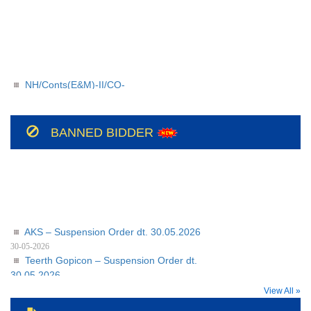
NH/Conts(E&M)-II/CO-
209/BSUL/PR/JSP/2026-27/56
NH/Conts(E&M)-II/CO-
208/BSUL/PR/JSP/2026-27
BANNED BIDDER
AKS – Suspension Order dt. 30.05.2026
30-05-2026
Teerth Gopicon – Suspension Order dt.
30.05.2026
30-05-2026
View All »